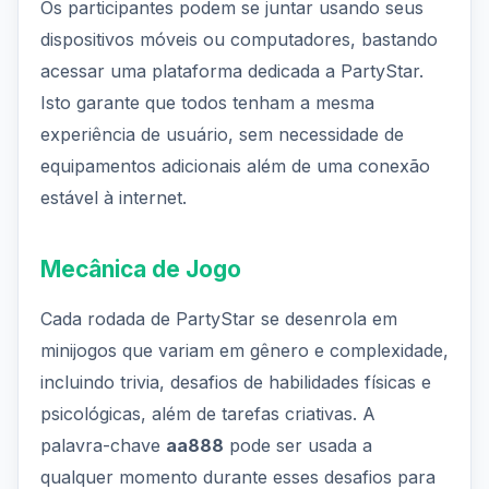
Os participantes podem se juntar usando seus
dispositivos móveis ou computadores, bastando
acessar uma plataforma dedicada a PartyStar.
Isto garante que todos tenham a mesma
experiência de usuário, sem necessidade de
equipamentos adicionais além de uma conexão
estável à internet.
Mecânica de Jogo
Cada rodada de PartyStar se desenrola em
minijogos que variam em gênero e complexidade,
incluindo trivia, desafios de habilidades físicas e
psicológicas, além de tarefas criativas. A
palavra-chave
aa888
pode ser usada a
qualquer momento durante esses desafios para