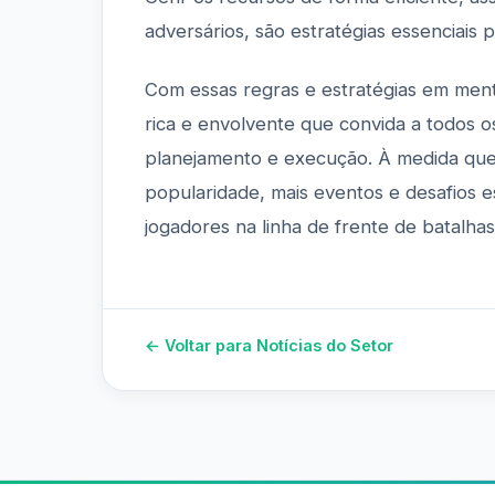
adversários, são estratégias essenciais p
Com essas regras e estratégias em ment
rica e envolvente que convida a todos os
planejamento e execução. À medida que
popularidade, mais eventos e desafios 
jogadores na linha de frente de batalhas
← Voltar para Notícias do Setor