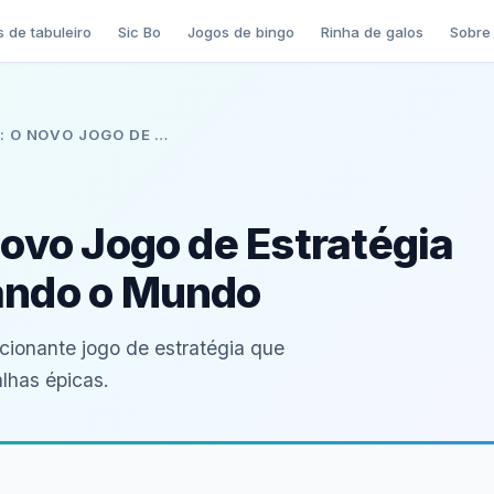
 de tabuleiro
Sic Bo
Jogos de bingo
Rinha de galos
Sobre
BATTLEROOSTERS: O NOVO JOGO DE ESTRATÉGIA QUE ESTÁ CONQUISTANDO O MUNDO
ovo Jogo de Estratégia
ando o Mundo
cionante jogo de estratégia que
lhas épicas.