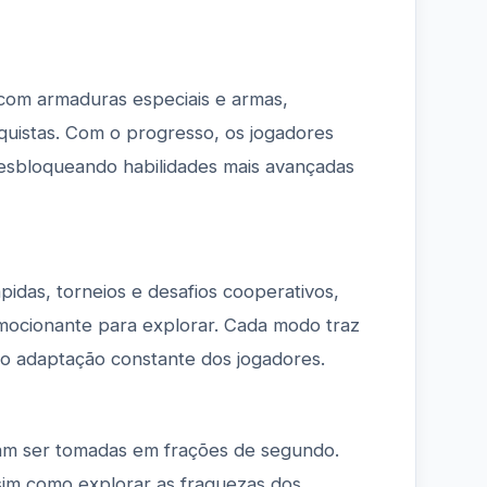
com armaduras especiais e armas,
quistas. Com o progresso, os jogadores
esbloqueando habilidades mais avançadas
idas, torneios e desafios cooperativos,
ocionante para explorar. Cada modo traz
ndo adaptação constante dos jogadores.
sam ser tomadas em frações de segundo.
ssim como explorar as fraquezas dos