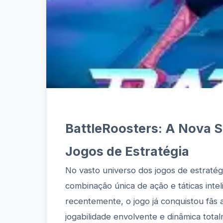
BattleRoosters: A Nova 
Jogos de Estratégia
No vasto universo dos jogos de estratég
combinação única de ação e táticas inte
recentemente, o jogo já conquistou fãs
jogabilidade envolvente e dinâmica tota