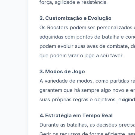
força, agilidade e resistência.
2. Customização e Evolução
Os Roosters podem ser personalizados 
adquiridas com pontos de batalha e con
podem evoluir suas aves de combate, d
que podem virar o jogo a seu favor.
3. Modos de Jogo
A variedade de modos, como partidas ráp
garantem que há sempre algo novo e em
suas próprias regras e objetivos, exigi
4. Estratégia em Tempo Real
Durante as batalhas, as decisões preci
Gerir os recursos de forma eficiente, a