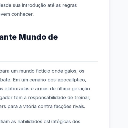
desde sua introdução até as regras
evem conhecer.
nante Mundo de
para um mundo fictício onde galos, os
ate. Em um cenário pós-apocalíptico,
s elaboradas e armas de última geração
gador tem a responsabilidade de treinar,
s para a vitória contra facções rivais.
iam as habilidades estratégicas dos