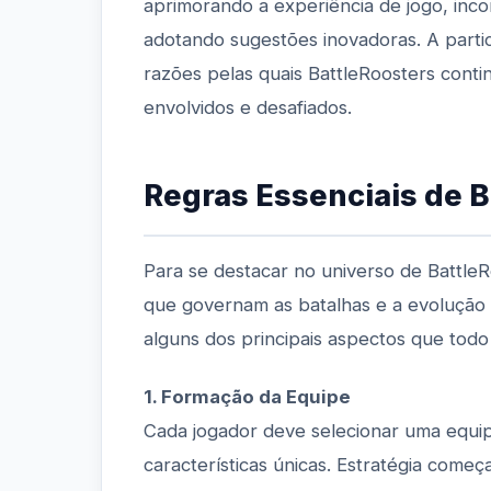
aprimorando a experiência de jogo, inc
adotando sugestões inovadoras. A parti
razões pelas quais BattleRoosters conti
envolvidos e desafiados.
Regras Essenciais de B
Para se destacar no universo de BattleR
que governam as batalhas e a evolução d
alguns dos principais aspectos que todo
1. Formação da Equipe
Cada jogador deve selecionar uma equip
características únicas. Estratégia começa