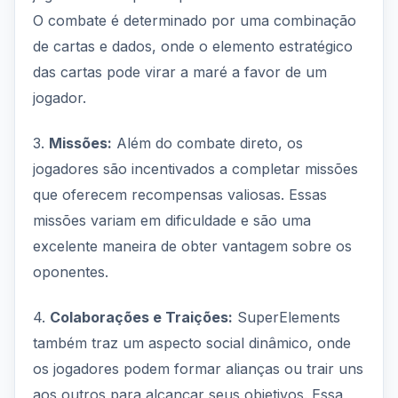
O combate é determinado por uma combinação
de cartas e dados, onde o elemento estratégico
das cartas pode virar a maré a favor de um
jogador.
3.
Missões:
Além do combate direto, os
jogadores são incentivados a completar missões
que oferecem recompensas valiosas. Essas
missões variam em dificuldade e são uma
excelente maneira de obter vantagem sobre os
oponentes.
4.
Colaborações e Traições:
SuperElements
também traz um aspecto social dinâmico, onde
os jogadores podem formar alianças ou trair uns
aos outros para alcançar seus objetivos. Essa