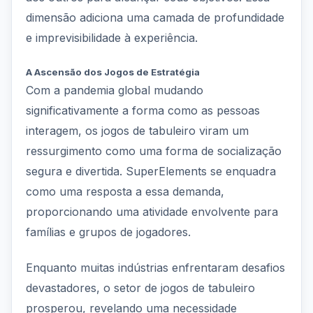
dimensão adiciona uma camada de profundidade
e imprevisibilidade à experiência.
A Ascensão dos Jogos de Estratégia
Com a pandemia global mudando
significativamente a forma como as pessoas
interagem, os jogos de tabuleiro viram um
ressurgimento como uma forma de socialização
segura e divertida. SuperElements se enquadra
como uma resposta a essa demanda,
proporcionando uma atividade envolvente para
famílias e grupos de jogadores.
Enquanto muitas indústrias enfrentaram desafios
devastadores, o setor de jogos de tabuleiro
prosperou, revelando uma necessidade