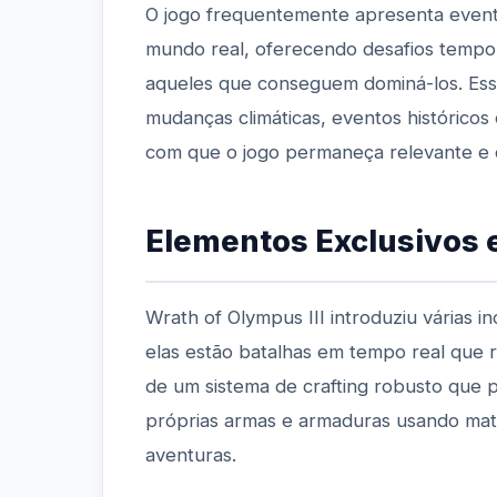
O jogo frequentemente apresenta event
mundo real, oferecendo desafios tempo
aqueles que conseguem dominá-los. Ess
mudanças climáticas, eventos histórico
com que o jogo permaneça relevante e d
Elementos Exclusivos 
Wrath of Olympus III introduziu várias 
elas estão batalhas em tempo real que 
de um sistema de crafting robusto que 
próprias armas e armaduras usando mate
aventuras.