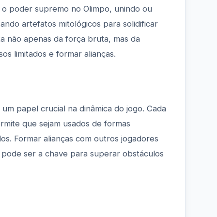
ar o poder supremo no Olimpo, unindo ou
ndo artefatos mitológicos para solidificar
ta não apenas da força bruta, mas da
os limitados e formar alianças.
m papel crucial na dinâmica do jogo. Cada
ermite que sejam usados de formas
ados. Formar alianças com outros jogadores
pode ser a chave para superar obstáculos