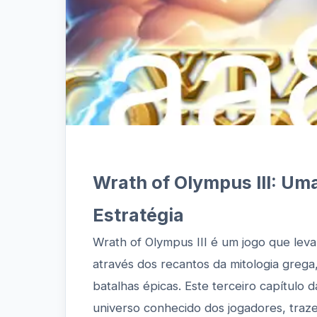
Wrath of Olympus III: Uma
Estratégia
Wrath of Olympus III é um jogo que leva
através dos recantos da mitologia greg
batalhas épicas. Este terceiro capítulo 
universo conhecido dos jogadores, traz