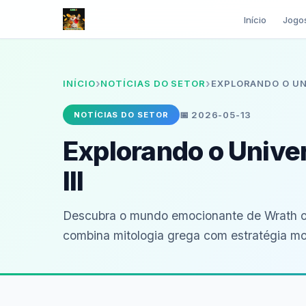
Início
Jogos
›
›
INÍCIO
NOTÍCIAS DO SETOR
📅 2026-05-13
NOTÍCIAS DO SETOR
Explorando o Unive
III
Descubra o mundo emocionante de Wrath of
combina mitologia grega com estratégia m