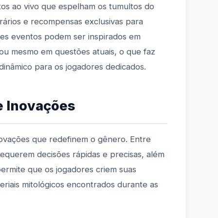
os ao vivo que espelham os tumultos do
rários e recompensas exclusivas para
es eventos podem ser inspirados em
s ou mesmo em questões atuais, o que faz
inâmico para os jogadores dedicados.
e Inovações
inovações que redefinem o gênero. Entre
requerem decisões rápidas e precisas, além
permite que os jogadores criem suas
riais mitológicos encontrados durante as