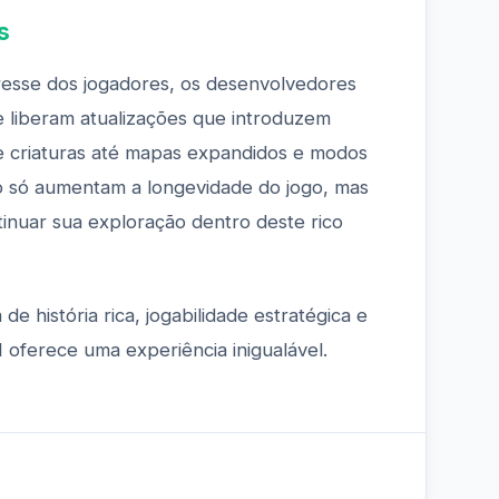
s
esse dos jogadores, os desenvolvedores
 liberam atualizações que introduzem
 criaturas até mapas expandidos e modos
ão só aumentam a longevidade do jogo, mas
nuar sua exploração dentro deste rico
 história rica, jogabilidade estratégica e
 oferece uma experiência inigualável.