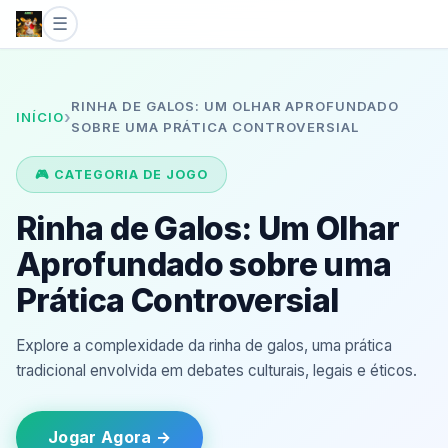
☰
Início
RINHA DE GALOS: UM OLHAR APROFUNDADO
›
INÍCIO
Jogos de tabuleiro
SOBRE UMA PRÁTICA CONTROVERSIAL
Sic Bo
🎮 CATEGORIA DE JOGO
Rinha de Galos: Um Olhar
Jogos de bingo
Aprofundado sobre uma
Rinha de galos
Prática Controversial
Sobre nós
Explore a complexidade da rinha de galos, uma prática
tradicional envolvida em debates culturais, legais e éticos.
Notícias do Setor
Jogar Agora →