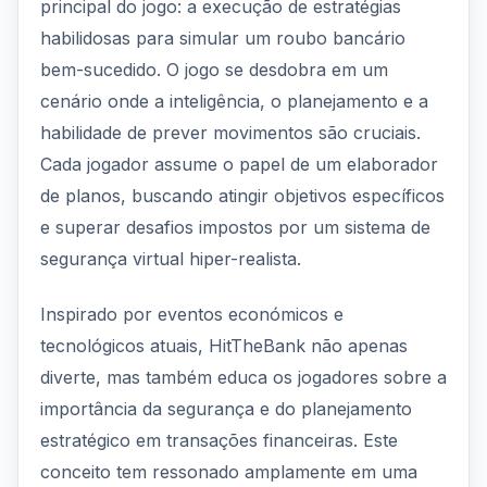
principal do jogo: a execução de estratégias
habilidosas para simular um roubo bancário
bem-sucedido. O jogo se desdobra em um
cenário onde a inteligência, o planejamento e a
habilidade de prever movimentos são cruciais.
Cada jogador assume o papel de um elaborador
de planos, buscando atingir objetivos específicos
e superar desafios impostos por um sistema de
segurança virtual hiper-realista.
Inspirado por eventos económicos e
tecnológicos atuais, HitTheBank não apenas
diverte, mas também educa os jogadores sobre a
importância da segurança e do planejamento
estratégico em transações financeiras. Este
conceito tem ressonado amplamente em uma