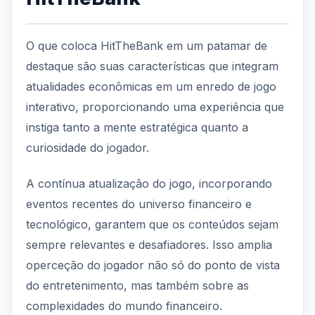
O que coloca HitTheBank em um patamar de
destaque são suas características que integram
atualidades econômicas em um enredo de jogo
interativo, proporcionando uma experiência que
instiga tanto a mente estratégica quanto a
curiosidade do jogador.
A contínua atualização do jogo, incorporando
eventos recentes do universo financeiro e
tecnológico, garantem que os conteúdos sejam
sempre relevantes e desafiadores. Isso amplia
operceção do jogador não só do ponto de vista
do entretenimento, mas também sobre as
complexidades do mundo financeiro.