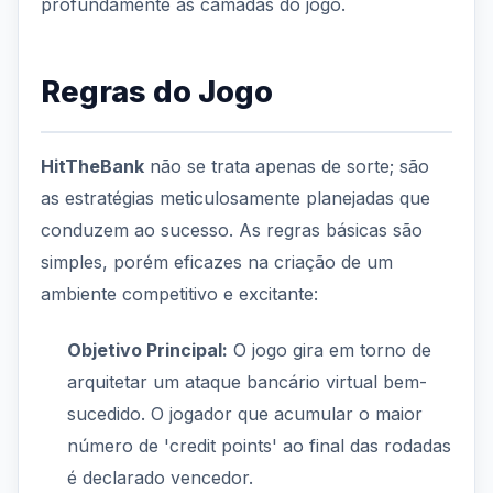
profundamente as camadas do jogo.
Regras do Jogo
HitTheBank
não se trata apenas de sorte; são
as estratégias meticulosamente planejadas que
conduzem ao sucesso. As regras básicas são
simples, porém eficazes na criação de um
ambiente competitivo e excitante:
Objetivo Principal:
O jogo gira em torno de
arquitetar um ataque bancário virtual bem-
sucedido. O jogador que acumular o maior
número de 'credit points' ao final das rodadas
é declarado vencedor.