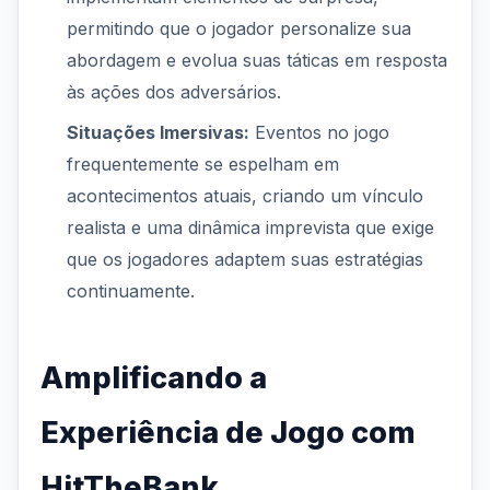
permitindo que o jogador personalize sua
abordagem e evolua suas táticas em resposta
às ações dos adversários.
Situações Imersivas:
Eventos no jogo
frequentemente se espelham em
acontecimentos atuais, criando um vínculo
realista e uma dinâmica imprevista que exige
que os jogadores adaptem suas estratégias
continuamente.
Amplificando a
Experiência de Jogo com
HitTheBank