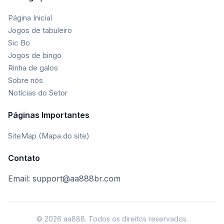
Página Inicial
Jogos de tabuleiro
Sic Bo
Jogos de bingo
Rinha de galos
Sobre nós
Notícias do Setor
Páginas Importantes
SiteMap (Mapa do site)
Contato
Email: support@aa888br.com
© 2026 aa888. Todos os direitos reservados.