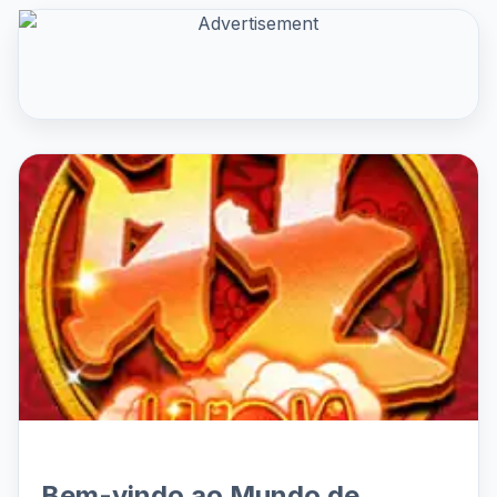
Bem-vindo ao Mundo de