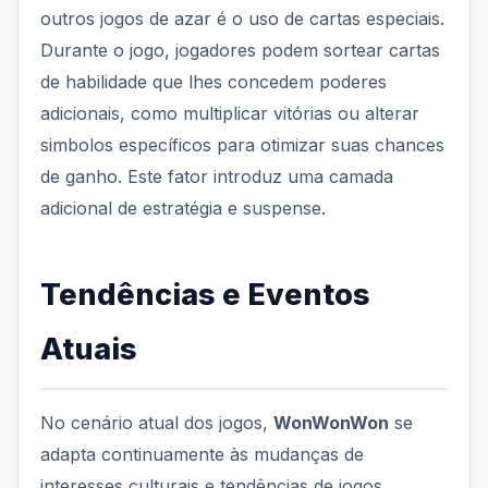
outros jogos de azar é o uso de cartas especiais.
Durante o jogo, jogadores podem sortear cartas
de habilidade que lhes concedem poderes
adicionais, como multiplicar vitórias ou alterar
simbolos específicos para otimizar suas chances
de ganho. Este fator introduz uma camada
adicional de estratégia e suspense.
Tendências e Eventos
Atuais
No cenário atual dos jogos,
WonWonWon
se
adapta continuamente às mudanças de
interesses culturais e tendências de jogos.