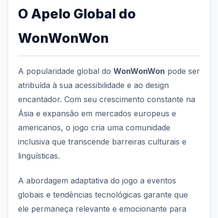
O Apelo Global do
WonWonWon
A popularidade global do
WonWonWon
pode ser
atribuída à sua acessibilidade e ao design
encantador. Com seu crescimento constante na
Ásia e expansão em mercados europeus e
americanos, o jogo cria uma comunidade
inclusiva que transcende barreiras culturais e
linguísticas.
A abordagem adaptativa do jogo a eventos
globais e tendências tecnológicas garante que
ele permaneça relevante e emocionante para