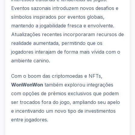
Eventos sazonais introduzem novos desafios e
símbolos inspirados por eventos globais,
mantendo a jogabilidade fresca e envolvente.
Atualizações recentes incorporaram recursos de
realidade aumentada, permitindo que os
jogadores interajam de forma mais vívida com o
ambiente canino.
Com o boom das criptomoedas e NFTs,
WonWonWon
também explorou integrações
com opções de prêmios exclusivos que podem
ser trocados fora do jogo, ampliando seu apelo
e incentivando um novo tipo de investimentos
entre jogadores.