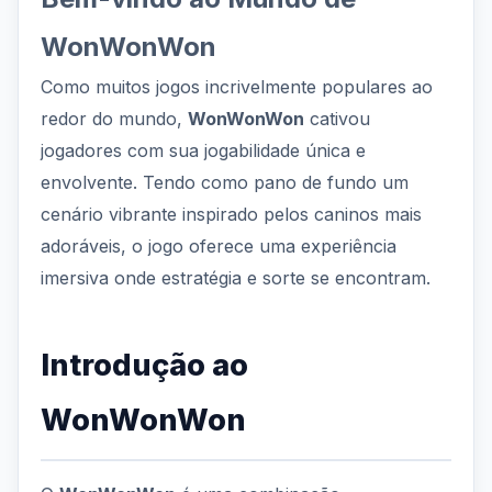
WonWonWon
Como muitos jogos incrivelmente populares ao
redor do mundo,
WonWonWon
cativou
jogadores com sua jogabilidade única e
envolvente. Tendo como pano de fundo um
cenário vibrante inspirado pelos caninos mais
adoráveis, o jogo oferece uma experiência
imersiva onde estratégia e sorte se encontram.
Introdução ao
WonWonWon