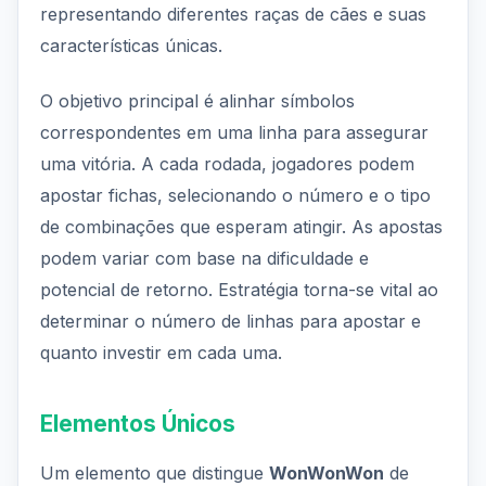
representando diferentes raças de cães e suas
características únicas.
O objetivo principal é alinhar símbolos
correspondentes em uma linha para assegurar
uma vitória. A cada rodada, jogadores podem
apostar fichas, selecionando o número e o tipo
de combinações que esperam atingir. As apostas
podem variar com base na dificuldade e
potencial de retorno. Estratégia torna-se vital ao
determinar o número de linhas para apostar e
quanto investir em cada uma.
Elementos Únicos
Um elemento que distingue
WonWonWon
de