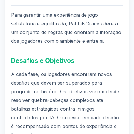
Para garantir uma experiência de jogo
satisfatória e equilibrada, RabbitsGrace adere a
um conjunto de regras que orientam a interação
dos jogadores com o ambiente e entre si.
Desafios e Objetivos
A cada fase, os jogadores encontram novos
desafios que devem ser superados para
progredir na história. Os objetivos variam desde
resolver quebra-cabeças complexos até
batalhas estratégicas contra inimigos
controlados por IA. O sucesso em cada desafio
é recompensado com pontos de experiência e