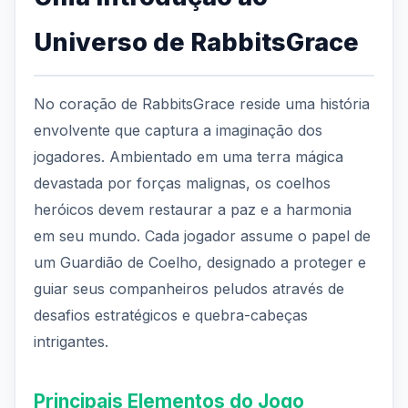
Universo de RabbitsGrace
No coração de RabbitsGrace reside uma história
envolvente que captura a imaginação dos
jogadores. Ambientado em uma terra mágica
devastada por forças malignas, os coelhos
heróicos devem restaurar a paz e a harmonia
em seu mundo. Cada jogador assume o papel de
um Guardião de Coelho, designado a proteger e
guiar seus companheiros peludos através de
desafios estratégicos e quebra-cabeças
intrigantes.
Principais Elementos do Jogo