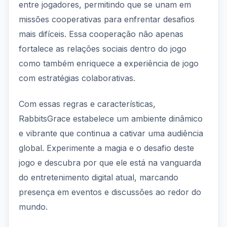
entre jogadores, permitindo que se unam em
missões cooperativas para enfrentar desafios
mais difíceis. Essa cooperação não apenas
fortalece as relações sociais dentro do jogo
como também enriquece a experiência de jogo
com estratégias colaborativas.
Com essas regras e características,
RabbitsGrace estabelece um ambiente dinâmico
e vibrante que continua a cativar uma audiência
global. Experimente a magia e o desafio deste
jogo e descubra por que ele está na vanguarda
do entretenimento digital atual, marcando
presença em eventos e discussões ao redor do
mundo.