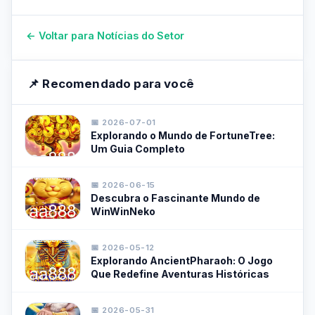
← Voltar para Notícias do Setor
📌 Recomendado para você
📅 2026-07-01
Explorando o Mundo de FortuneTree:
Um Guia Completo
📅 2026-06-15
Descubra o Fascinante Mundo de
WinWinNeko
📅 2026-05-12
Explorando AncientPharaoh: O Jogo
Que Redefine Aventuras Históricas
📅 2026-05-31