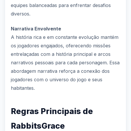
equipes balanceadas para enfrentar desafios
diversos.
Narrativa Envolvente
A história rica e em constante evolução mantém
os jogadores engajados, oferecendo missões
entrelaçadas com a história principal e arcos
narrativos pessoais para cada personagem. Essa
abordagem narrativa reforça a conexão dos
jogadores com o universo do jogo e seus
habitantes.
Regras Principais de
RabbitsGrace