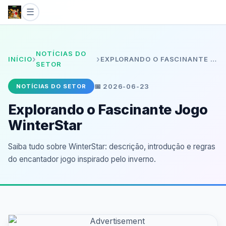
☰
Início
NOTÍCIAS DO
›
›
INÍCIO
EXPLORANDO O FASCINANTE JOGO WINTERSTAR
Jogos de tabuleiro
SETOR
📅 2026-06-23
NOTÍCIAS DO SETOR
Sic Bo
Explorando o Fascinante Jogo
Jogos de bingo
WinterStar
Rinha de galos
Saiba tudo sobre WinterStar: descrição, introdução e regras
do encantador jogo inspirado pelo inverno.
Sobre nós
Notícias do Setor