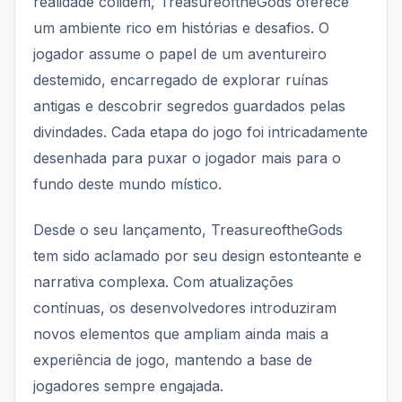
realidade colidem, TreasureoftheGods oferece
um ambiente rico em histórias e desafios. O
jogador assume o papel de um aventureiro
destemido, encarregado de explorar ruínas
antigas e descobrir segredos guardados pelas
divindades. Cada etapa do jogo foi intricadamente
desenhada para puxar o jogador mais para o
fundo deste mundo místico.
Desde o seu lançamento, TreasureoftheGods
tem sido aclamado por seu design estonteante e
narrativa complexa. Com atualizações
contínuas, os desenvolvedores introduziram
novos elementos que ampliam ainda mais a
experiência de jogo, mantendo a base de
jogadores sempre engajada.