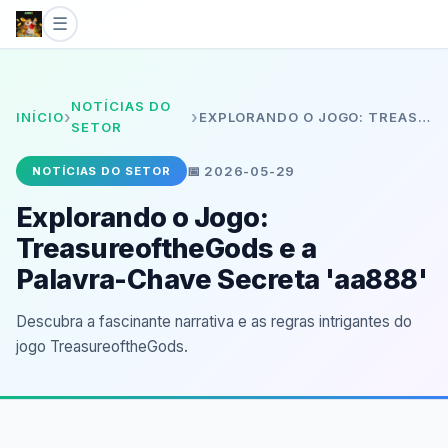
☰
Início
NOTÍCIAS DO
›
›
INÍCIO
EXPLORANDO O JOGO: TREASUREOFTHEGODS E A PALAVRA-CHAVE SECRETA 'AA888'
Jogos de tabuleiro
SETOR
📅 2026-05-29
NOTÍCIAS DO SETOR
Sic Bo
Explorando o Jogo:
Jogos de bingo
TreasureoftheGods e a
Palavra-Chave Secreta 'aa888'
Rinha de galos
Descubra a fascinante narrativa e as regras intrigantes do
Sobre nós
jogo TreasureoftheGods.
Notícias do Setor