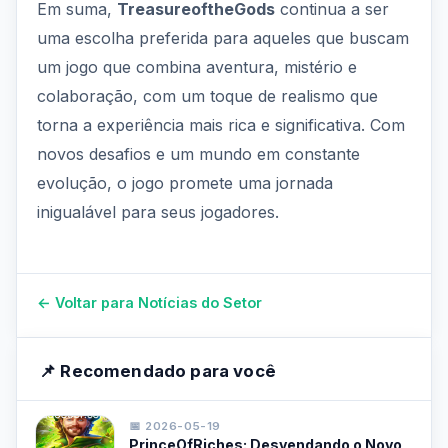
Em suma,
TreasureoftheGods
continua a ser
uma escolha preferida para aqueles que buscam
um jogo que combina aventura, mistério e
colaboração, com um toque de realismo que
torna a experiência mais rica e significativa. Com
novos desafios e um mundo em constante
evolução, o jogo promete uma jornada
inigualável para seus jogadores.
← Voltar para Notícias do Setor
📌 Recomendado para você
📅 2026-05-19
PrinceOfRiches: Desvendando o Novo