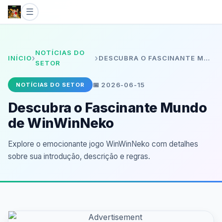
☰
Início
NOTÍCIAS DO
›
›
INÍCIO
DESCUBRA O FASCINANTE MUNDO DE WINWINNEKO
Jogos de tabuleiro
SETOR
📅 2026-06-15
NOTÍCIAS DO SETOR
Sic Bo
Descubra o Fascinante Mundo
Jogos de bingo
de WinWinNeko
Rinha de galos
Explore o emocionante jogo WinWinNeko com detalhes
sobre sua introdução, descrição e regras.
Sobre nós
Notícias do Setor