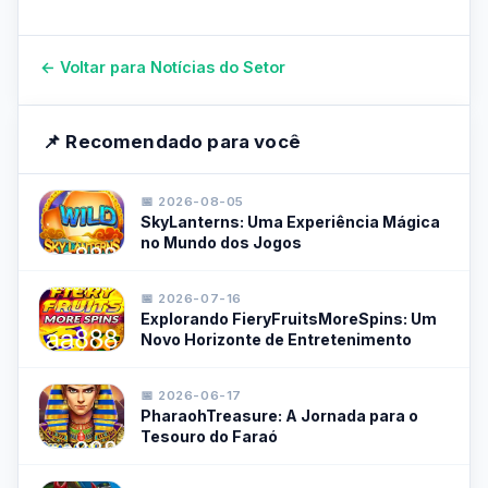
← Voltar para Notícias do Setor
📌 Recomendado para você
📅 2026-08-05
SkyLanterns: Uma Experiência Mágica
no Mundo dos Jogos
📅 2026-07-16
Explorando FieryFruitsMoreSpins: Um
Novo Horizonte de Entretenimento
📅 2026-06-17
PharaohTreasure: A Jornada para o
Tesouro do Faraó