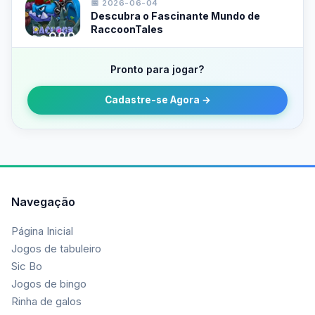
📅 2026-06-04
Descubra o Fascinante Mundo de
RaccoonTales
Pronto para jogar?
Cadastre-se Agora →
Navegação
Página Inicial
Jogos de tabuleiro
Sic Bo
Jogos de bingo
Rinha de galos