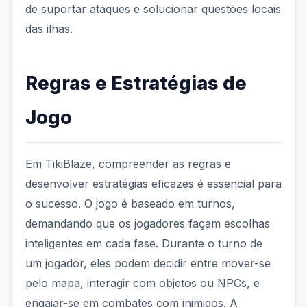
de suportar ataques e solucionar questões locais
das ilhas.
Regras e Estratégias de
Jogo
Em TikiBlaze, compreender as regras e
desenvolver estratégias eficazes é essencial para
o sucesso. O jogo é baseado em turnos,
demandando que os jogadores façam escolhas
inteligentes em cada fase. Durante o turno de
um jogador, eles podem decidir entre mover-se
pelo mapa, interagir com objetos ou NPCs, e
engajar-se em combates com inimigos. A