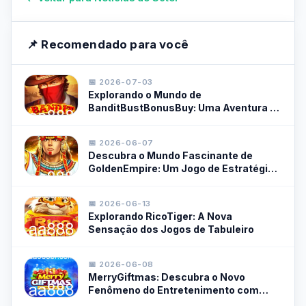
📌 Recomendado para você
📅 2026-07-03
Explorando o Mundo de
BanditBustBonusBuy: Uma Aventura de
Jogo Online
📅 2026-06-07
Descubra o Mundo Fascinante de
GoldenEmpire: Um Jogo de Estratégia e
Aventura
📅 2026-06-13
Explorando RicoTiger: A Nova
Sensação dos Jogos de Tabuleiro
📅 2026-06-08
MerryGiftmas: Descubra o Novo
Fenômeno do Entretenimento com
aa888