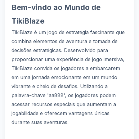
Bem-vindo ao Mundo de
TikiBlaze
TikiBlaze é um jogo de estratégia fascinante que
combina elementos de aventura e tomada de
decisões estratégicas. Desenvolvido para
proporcionar uma experiência de jogo imersiva,
TikiBlaze convida os jogadores a embarcarem
em uma jornada emocionante em um mundo
vibrante e cheio de desafios. Utilizando a
palavra-chave 'aa888', os jogadores podem
acessar recursos especiais que aumentam a
jogabilidade e oferecem vantagens únicas
durante suas aventuras.