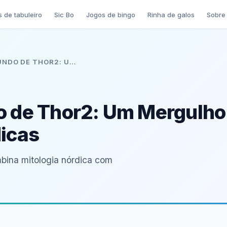
 de tabuleiro
Sic Bo
Jogos de bingo
Rinha de galos
Sobre
EXPLORANDO O MUNDO DE THOR2: UM MERGULHO NAS AVENTURAS NÓRDICAS
o de Thor2: Um Mergulho
icas
bina mitologia nórdica com