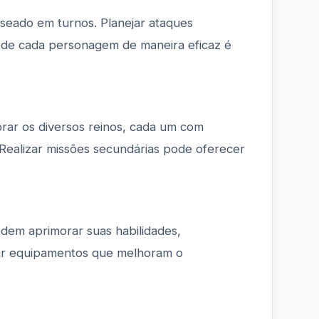
seado em turnos. Planejar ataques
s de cada personagem de maneira eficaz é
orar os diversos reinos, cada um com
. Realizar missões secundárias pode oferecer
dem aprimorar suas habilidades,
rir equipamentos que melhoram o