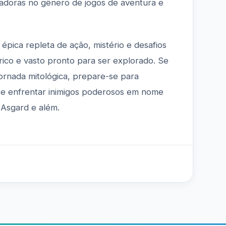
doras no gênero de jogos de aventura e
pica repleta de ação, mistério e desafios
ico e vasto pronto para ser explorado. Se
ornada mitológica, prepare-se para
 e enfrentar inimigos poderosos em nome
 Asgard e além.