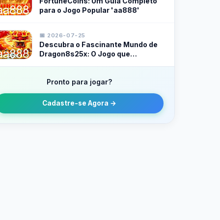
FortuneCoins: Um Guia Completo
para o Jogo Popular 'aa888'
📅 2026-07-25
Descubra o Fascinante Mundo de
Dragon8s25x: O Jogo que
Conquista Novos Horizontes
Pronto para jogar?
Cadastre-se Agora →