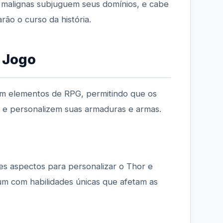
s malignas subjuguem seus domínios, e cabe
rão o curso da história.
 Jogo
om elementos de RPG, permitindo que os
 e personalizem suas armaduras e armas.
es aspectos para personalizar o Thor e
m com habilidades únicas que afetam as