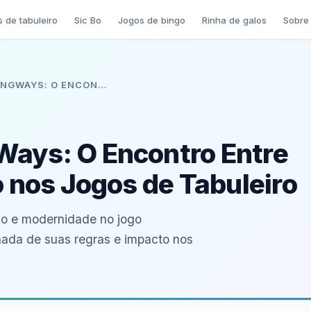
 de tabuleiro
Sic Bo
Jogos de bingo
Rinha de galos
Sobre
DESCUBRA MAHJONGWAYS: O ENCONTRO ENTRE TRADIÇÃO E INOVAÇÃO NOS JOGOS DE TABULEIRO
ays: O Encontro Entre
 nos Jogos de Tabuleiro
ão e modernidade no jogo
hada de suas regras e impacto nos