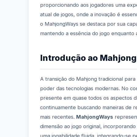
proporcionando aos jogadores uma exper
atual de jogos, onde a inovação é essen
o MahjongWays se destaca por sua capa
mantendo a essência do jogo enquanto ad
Introdução ao Mahjon
A transição do Mahjong tradicional para
poder das tecnologias modernas. No cont
presente em quase todos os aspectos da
continuamente buscando maneiras de ren
mais recentes.
MahjongWays
represent
dimensão ao jogo original, incorporando 
uma jogabilidade fluida, integrando-se 