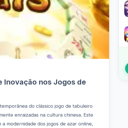
 Inovação nos Jogos de
emporânea do clássico jogo de tabuleiro
ente enraizadas na cultura chinesa. Este
m a modernidade dos jogos de azar online,