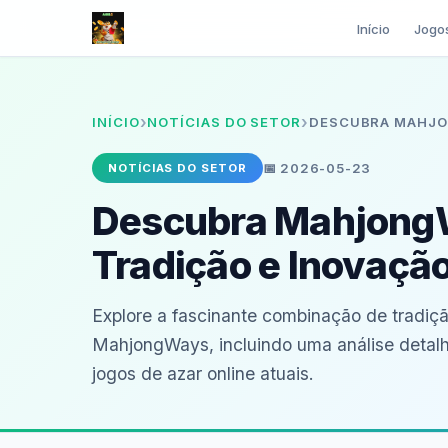
Início
Jogos
›
›
INÍCIO
NOTÍCIAS DO SETOR
📅 2026-05-23
NOTÍCIAS DO SETOR
Descubra MahjongW
Tradição e Inovação
Explore a fascinante combinação de tradiç
MahjongWays, incluindo uma análise detal
jogos de azar online atuais.