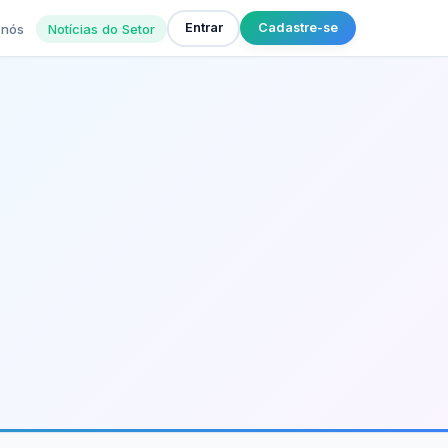
Entrar
Cadastre-se
 nós
Notícias do Setor