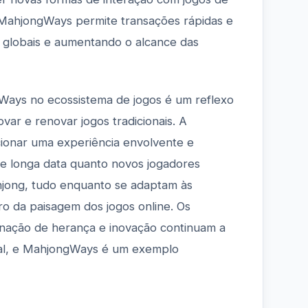
 MahjongWays permite transações rápidas e
 globais e aumentando o alcance das
Ways no ecossistema de jogos é um reflexo
ovar e renovar jogos tradicionais. A
onar uma experiência envolvente e
de longa data quanto novos jogadores
hjong, tudo enquanto se adaptam às
o da paisagem dos jogos online. Os
nação de herança e inovação continuam a
ital, e MahjongWays é um exemplo