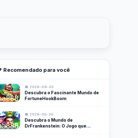
 Recomendado para você
📅 2026-08-03
Descubra o Fascinante Mundo de
FortuneHookBoom
📅 2026-05-20
Descubra o Mundo de
DrFrankenstein: O Jogo que
Combina Criatividade e Estratégia