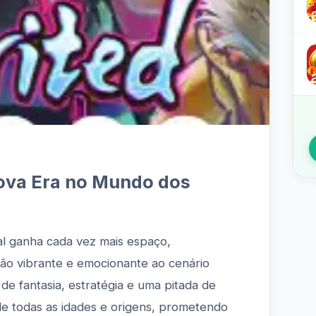
ova Era no Mundo dos
al ganha cada vez mais espaço,
o vibrante e emocionante ao cenário
e fantasia, estratégia e uma pitada de
de todas as idades e origens, prometendo