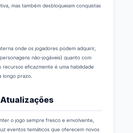
tiva, mas também desbloqueiam conquistas
nterna onde os jogadores podem adquirir,
(personagens não-jogáveis) quanto com
s recursos eficazmente é uma habilidade
a longo prazo.
 Atualizações
er o jogo sempre fresco e envolvente,
duz eventos temáticos que oferecem novos