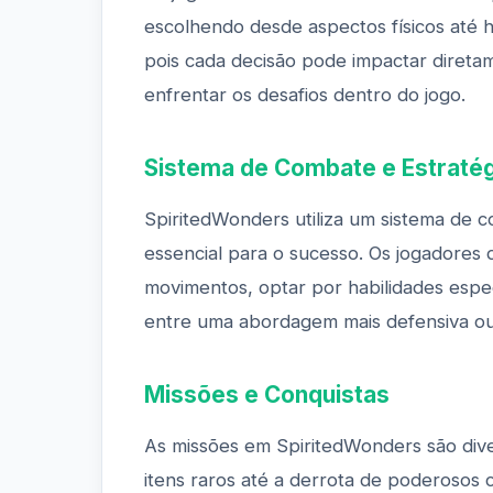
escolhendo desde aspectos físicos até h
pois cada decisão pode impactar diret
enfrentar os desafios dentro do jogo.
Sistema de Combate e Estratég
SpiritedWonders utiliza um sistema de c
essencial para o sucesso. Os jogadores
movimentos, optar por habilidades espec
entre uma abordagem mais defensiva ou
Missões e Conquistas
As missões em SpiritedWonders são dive
itens raros até a derrota de poderosos 