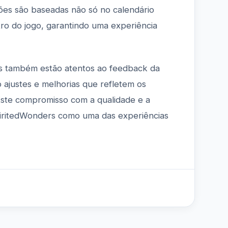
ções são baseadas não só no calendário
ro do jogo, garantindo uma experiência
s também estão atentos ao feedback da
ajustes e melhorias que refletem os
Este compromisso com a qualidade e a
piritedWonders como uma das experiências