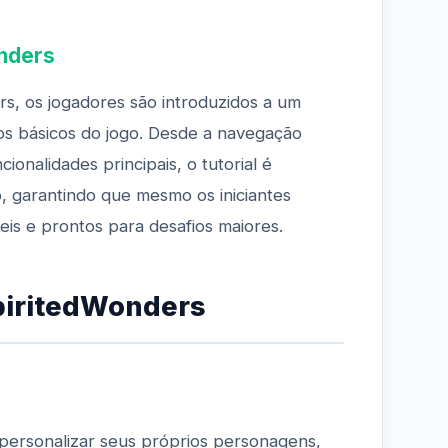
nders
rs, os jogadores são introduzidos a um
tos básicos do jogo. Desde a navegação
onalidades principais, o tutorial é
vo, garantindo que mesmo os iniciantes
is e prontos para desafios maiores.
SpiritedWonders
 personalizar seus próprios personagens,