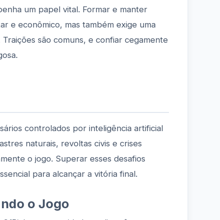
enha um papel vital. Formar e manter
itar e econômico, mas também exige uma
. Traições são comuns, e confiar cegamente
gosa.
ios controlados por inteligência artificial
stres naturais, revoltas civis e crises
amente o jogo. Superar esses desafios
encial para alcançar a vitória final.
ando o Jogo