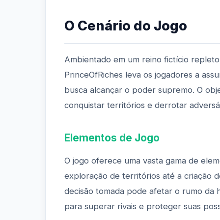
O Cenário do Jogo
Ambientado em um reino fictício repleto 
PrinceOfRiches leva os jogadores a as
busca alcançar o poder supremo. O objet
conquistar territórios e derrotar advers
Elementos de Jogo
O jogo oferece uma vasta gama de elem
exploração de territórios até a criação 
decisão tomada pode afetar o rumo da h
para superar rivais e proteger suas pos