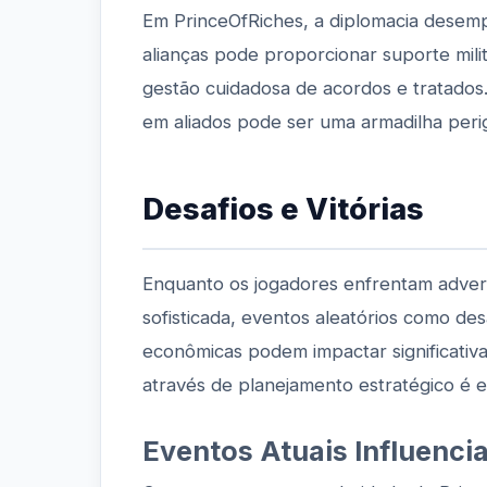
Em PrinceOfRiches, a diplomacia desemp
alianças pode proporcionar suporte mil
gestão cuidadosa de acordos e tratados
em aliados pode ser uma armadilha peri
Desafios e Vitórias
Enquanto os jogadores enfrentam adversár
sofisticada, eventos aleatórios como desa
econômicas podem impactar significativ
através de planejamento estratégico é ess
Eventos Atuais Influenci