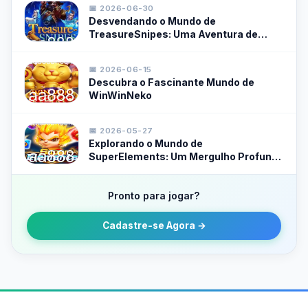
📅 2026-06-30
Desvendando o Mundo de
TreasureSnipes: Uma Aventura de
Caça ao Tesouro
📅 2026-06-15
Descubra o Fascinante Mundo de
WinWinNeko
📅 2026-05-27
Explorando o Mundo de
SuperElements: Um Mergulho Profundo
no Jogo
Pronto para jogar?
Cadastre-se Agora →