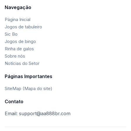
Navegação
Página Inicial
Jogos de tabuleiro
Sic Bo
Jogos de bingo
Rinha de galos
Sobre nós
Notícias do Setor
Páginas Importantes
SiteMap (Mapa do site)
Contato
Email: support@aa888br.com