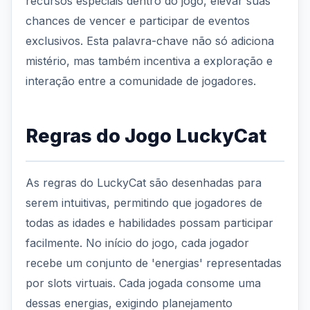
recursos especiais dentro do jogo, elevar suas
chances de vencer e participar de eventos
exclusivos. Esta palavra-chave não só adiciona
mistério, mas também incentiva a exploração e
interação entre a comunidade de jogadores.
Regras do Jogo LuckyCat
As regras do LuckyCat são desenhadas para
serem intuitivas, permitindo que jogadores de
todas as idades e habilidades possam participar
facilmente. No início do jogo, cada jogador
recebe um conjunto de 'energias' representadas
por slots virtuais. Cada jogada consome uma
dessas energias, exigindo planejamento