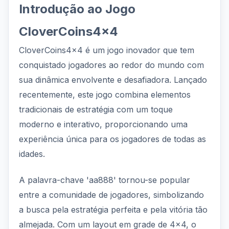
Introdução ao Jogo
CloverCoins4x4
CloverCoins4x4 é um jogo inovador que tem
conquistado jogadores ao redor do mundo com
sua dinâmica envolvente e desafiadora. Lançado
recentemente, este jogo combina elementos
tradicionais de estratégia com um toque
moderno e interativo, proporcionando uma
experiência única para os jogadores de todas as
idades.
A palavra-chave 'aa888' tornou-se popular
entre a comunidade de jogadores, simbolizando
a busca pela estratégia perfeita e pela vitória tão
almejada. Com um layout em grade de 4x4, o