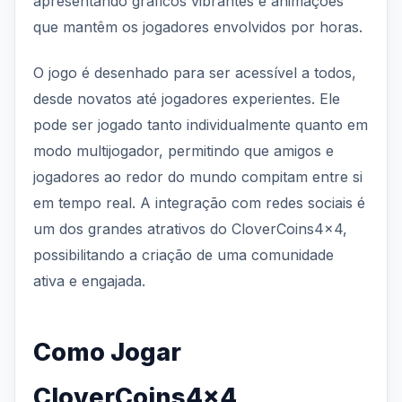
apresentando gráficos vibrantes e animações
que mantêm os jogadores envolvidos por horas.
O jogo é desenhado para ser acessível a todos,
desde novatos até jogadores experientes. Ele
pode ser jogado tanto individualmente quanto em
modo multijogador, permitindo que amigos e
jogadores ao redor do mundo compitam entre si
em tempo real. A integração com redes sociais é
um dos grandes atrativos do CloverCoins4x4,
possibilitando a criação de uma comunidade
ativa e engajada.
Como Jogar
CloverCoins4x4