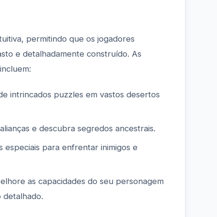
tuitiva, permitindo que os jogadores
sto e detalhadamente construído. As
incluem:
 intrincados puzzles em vastos desertos
alianças e descubra segredos ancestrais.
as especiais para enfrentar inimigos e
lhore as capacidades do seu personagem
 detalhado.