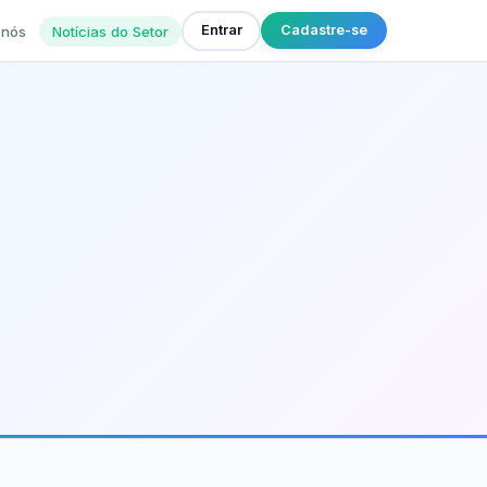
Entrar
Cadastre-se
 nós
Notícias do Setor