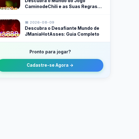
Descubra o Mundo do Jogo
CaminodeChili e as Suas Regras
Empolgantes
📅 2026-08-09
Descubra o Desafiante Mundo de
JManiaHotAsses: Guia Completo
Pronto para jogar?
Cadastre-se Agora →