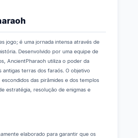
haraoh
s jogo; é uma jornada intensa através de
 história. Desenvolvido por uma equipe de
gos, AncientPharaoh utiliza o poder da
 antigas terras dos faraós. O objetivo
s escondidos das pirâmides e dos templos
e estratégia, resolução de enigmas e
amente elaborado para garantir que os