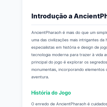
Introdução a AncientP
AncientPharaoh é mais do que um simple
uma das civilizações mais intrigantes da
especialistas em história e design de jo
tecnologia moderna para trazer à vida as
principal do jogo é explorar os segredo
monumentais, incorporando elementos d
aventura.
História do Jogo
O enredo de AncientPharaoh é cuidados