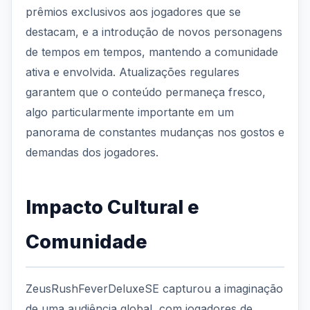
prêmios exclusivos aos jogadores que se
destacam, e a introdução de novos personagens
de tempos em tempos, mantendo a comunidade
ativa e envolvida. Atualizações regulares
garantem que o conteúdo permaneça fresco,
algo particularmente importante em um
panorama de constantes mudanças nos gostos e
demandas dos jogadores.
Impacto Cultural e
Comunidade
ZeusRushFeverDeluxeSE capturou a imaginação
de uma audiência global, com jogadores de