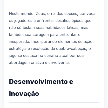
Neste mundo, Zeus, o rei dos deuses, convoca
os jogadores a enfrentar desafios épicos que
não só testam suas habilidades táticas, mas
também sua coragem para enfrentar o
inesperado. Incorporando elementos de ação,
estratégia e resolução de quebra-cabeças, o
jogo se destaca no cenário atual por sua
abordagem criativa e envolvente.
Desenvolvimento e
Inovação