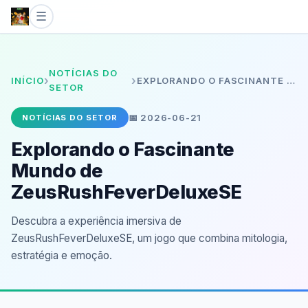
☰
Início
NOTÍCIAS DO
›
›
INÍCIO
EXPLORANDO O FASCINANTE MUNDO DE ZEUSRUSHFEVERDELUXESE
Jogos de tabuleiro
SETOR
📅 2026-06-21
NOTÍCIAS DO SETOR
Sic Bo
Explorando o Fascinante
Jogos de bingo
Mundo de
ZeusRushFeverDeluxeSE
Rinha de galos
Descubra a experiência imersiva de
Sobre nós
ZeusRushFeverDeluxeSE, um jogo que combina mitologia,
estratégia e emoção.
Notícias do Setor