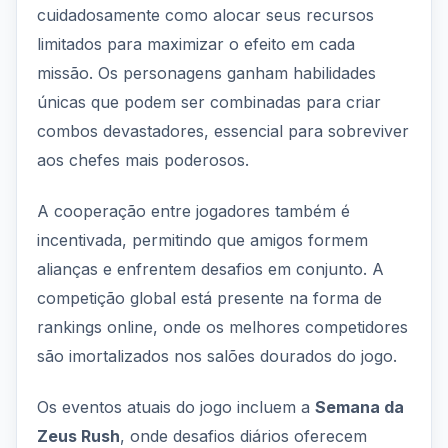
cuidadosamente como alocar seus recursos
limitados para maximizar o efeito em cada
missão. Os personagens ganham habilidades
únicas que podem ser combinadas para criar
combos devastadores, essencial para sobreviver
aos chefes mais poderosos.
A cooperação entre jogadores também é
incentivada, permitindo que amigos formem
alianças e enfrentem desafios em conjunto. A
competição global está presente na forma de
rankings online, onde os melhores competidores
são imortalizados nos salões dourados do jogo.
Os eventos atuais do jogo incluem a
Semana da
Zeus Rush
, onde desafios diários oferecem