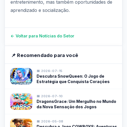
entretenimento, mas também oportunidades de
aprendizado e socialização.
← Voltar para Notícias do Setor
📌 Recomendado para você
📅 2026-07-15
Descubra SnowQueen: O Jogo de
Estratégia que Conquista Corações
📅 2026-07-10
DragonsGrace: Um Mergulho no Mundo
da Nova Sensação dos Jogos
📅 2026-05-08
Descubra o Jogo COWBOYS: Aventuras