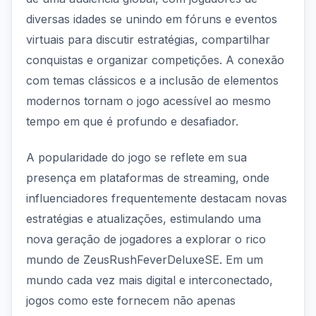
diversas idades se unindo em fóruns e eventos
virtuais para discutir estratégias, compartilhar
conquistas e organizar competições. A conexão
com temas clássicos e a inclusão de elementos
modernos tornam o jogo acessível ao mesmo
tempo em que é profundo e desafiador.
A popularidade do jogo se reflete em sua
presença em plataformas de streaming, onde
influenciadores frequentemente destacam novas
estratégias e atualizações, estimulando uma
nova geração de jogadores a explorar o rico
mundo de ZeusRushFeverDeluxeSE. Em um
mundo cada vez mais digital e interconectado,
jogos como este fornecem não apenas