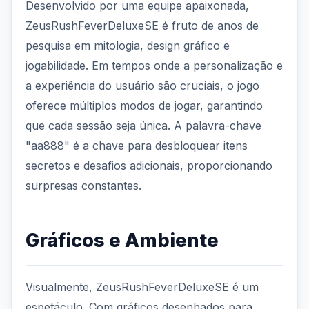
Desenvolvido por uma equipe apaixonada,
ZeusRushFeverDeluxeSE é fruto de anos de
pesquisa em mitologia, design gráfico e
jogabilidade. Em tempos onde a personalização e
a experiência do usuário são cruciais, o jogo
oferece múltiplos modos de jogar, garantindo
que cada sessão seja única. A palavra-chave
"aa888" é a chave para desbloquear itens
secretos e desafios adicionais, proporcionando
surpresas constantes.
Gráficos e Ambiente
Visualmente, ZeusRushFeverDeluxeSE é um
espetáculo. Com gráficos desenhados para