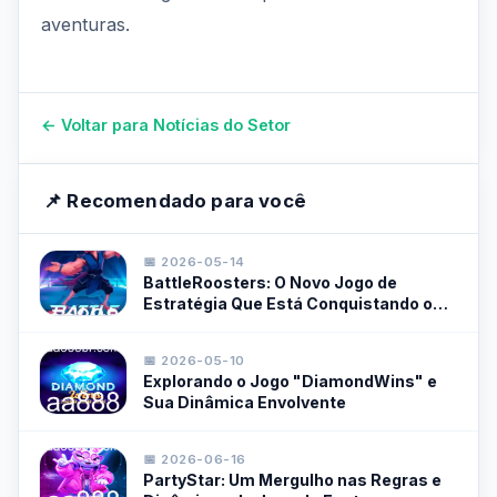
aventuras.
← Voltar para Notícias do Setor
📌 Recomendado para você
📅 2026-05-14
BattleRoosters: O Novo Jogo de
Estratégia Que Está Conquistando o
Mundo
📅 2026-05-10
Explorando o Jogo "DiamondWins" e
Sua Dinâmica Envolvente
📅 2026-06-16
PartyStar: Um Mergulho nas Regras e