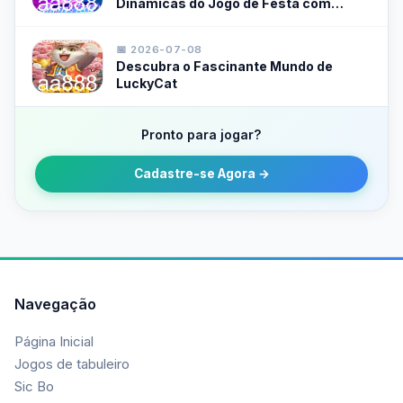
Dinâmicas do Jogo de Festa com
aa888
📅 2026-07-08
Descubra o Fascinante Mundo de
LuckyCat
Pronto para jogar?
Cadastre-se Agora →
Navegação
Página Inicial
Jogos de tabuleiro
Sic Bo