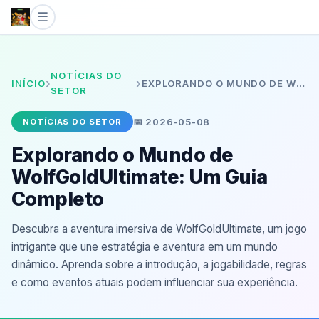
☰
Início
NOTÍCIAS DO
›
›
INÍCIO
EXPLORANDO O MUNDO DE WOLFGOLDULTIMATE: UM GUIA COMPLETO
Jogos de tabuleiro
SETOR
📅 2026-05-08
NOTÍCIAS DO SETOR
Sic Bo
Explorando o Mundo de
Jogos de bingo
WolfGoldUltimate: Um Guia
Completo
Rinha de galos
Descubra a aventura imersiva de WolfGoldUltimate, um jogo
Sobre nós
intrigante que une estratégia e aventura em um mundo
dinâmico. Aprenda sobre a introdução, a jogabilidade, regras
Notícias do Setor
e como eventos atuais podem influenciar sua experiência.