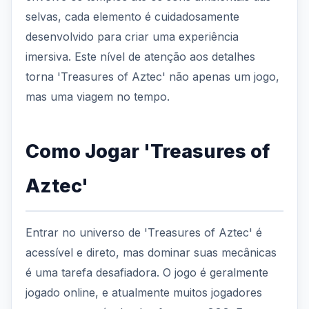
selvas, cada elemento é cuidadosamente
desenvolvido para criar uma experiência
imersiva. Este nível de atenção aos detalhes
torna 'Treasures of Aztec' não apenas um jogo,
mas uma viagem no tempo.
Como Jogar 'Treasures of
Aztec'
Entrar no universo de 'Treasures of Aztec' é
acessível e direto, mas dominar suas mecânicas
é uma tarefa desafiadora. O jogo é geralmente
jogado online, e atualmente muitos jogadores