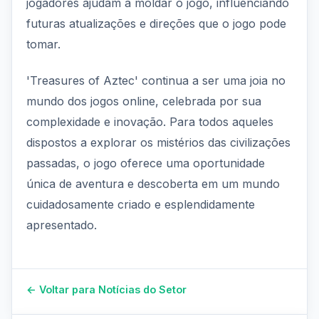
jogadores ajudam a moldar o jogo, influenciando
futuras atualizações e direções que o jogo pode
tomar.
'Treasures of Aztec' continua a ser uma joia no
mundo dos jogos online, celebrada por sua
complexidade e inovação. Para todos aqueles
dispostos a explorar os mistérios das civilizações
passadas, o jogo oferece uma oportunidade
única de aventura e descoberta em um mundo
cuidadosamente criado e esplendidamente
apresentado.
← Voltar para Notícias do Setor