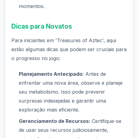
momentos.
Dicas para Novatos
Para iniciantes em 'Treasures of Aztec', aqui
estão algumas dicas que podem ser cruciais para
o progresso no jogo:
Planejamento Antecipado:
Antes de
enfrentar uma nova área, observe e planeje
seu metabolismo. Isso pode prevenir
surpresas indesejadas e garantir uma
exploração mais eficiente.
Gerenciamento de Recursos:
Certifique-se
de usar seus recursos judiciosamente,