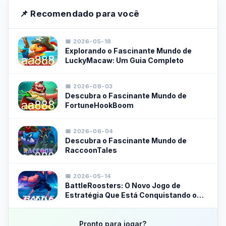
📌 Recomendado para você
📅 2026-05-18
Explorando o Fascinante Mundo de
LuckyMacaw: Um Guia Completo
📅 2026-08-03
Descubra o Fascinante Mundo de
FortuneHookBoom
📅 2026-06-04
Descubra o Fascinante Mundo de
RaccoonTales
📅 2026-05-14
BattleRoosters: O Novo Jogo de
Estratégia Que Está Conquistando o
Mundo
Pronto para jogar?