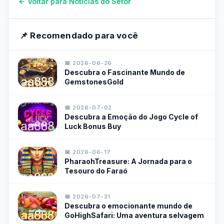
← Voltar para Notícias do Setor
📌 Recomendado para você
📅 2026-06-26
Descubra o Fascinante Mundo de
GemstonesGold
📅 2026-07-02
Descubra a Emoção do Jogo Cycle of
Luck Bonus Buy
📅 2026-06-17
PharaohTreasure: A Jornada para o
Tesouro do Faraó
📅 2026-07-31
Descubra o emocionante mundo de
GoHighSafari: Uma aventura selvagem