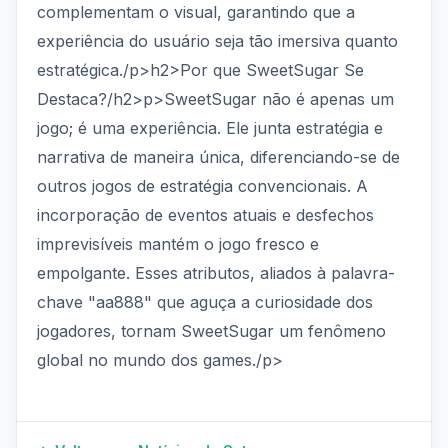
complementam o visual, garantindo que a
experiência do usuário seja tão imersiva quanto
estratégica./p>h2>Por que SweetSugar Se
Destaca?/h2>p>SweetSugar não é apenas um
jogo; é uma experiência. Ele junta estratégia e
narrativa de maneira única, diferenciando-se de
outros jogos de estratégia convencionais. A
incorporação de eventos atuais e desfechos
imprevisíveis mantém o jogo fresco e
empolgante. Esses atributos, aliados à palavra-
chave "aa888" que aguça a curiosidade dos
jogadores, tornam SweetSugar um fenômeno
global no mundo dos games./p>