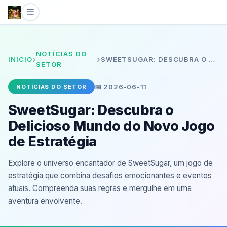
☰
Início
NOTÍCIAS DO
›
›
INÍCIO
SWEETSUGAR: DESCUBRA O DELICIOSO MUNDO DO NOVO JOGO DE ESTRATÉGIA
Jogos de tabuleiro
SETOR
📅 2026-06-11
NOTÍCIAS DO SETOR
Sic Bo
SweetSugar: Descubra o
Jogos de bingo
Delicioso Mundo do Novo Jogo
de Estratégia
Rinha de galos
Explore o universo encantador de SweetSugar, um jogo de
Sobre nós
estratégia que combina desafios emocionantes e eventos
atuais. Compreenda suas regras e mergulhe em uma
Notícias do Setor
aventura envolvente.