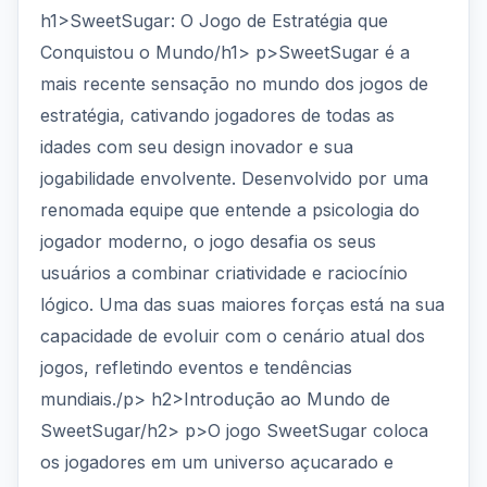
h1>SweetSugar: O Jogo de Estratégia que
Conquistou o Mundo/h1> p>SweetSugar é a
mais recente sensação no mundo dos jogos de
estratégia, cativando jogadores de todas as
idades com seu design inovador e sua
jogabilidade envolvente. Desenvolvido por uma
renomada equipe que entende a psicologia do
jogador moderno, o jogo desafia os seus
usuários a combinar criatividade e raciocínio
lógico. Uma das suas maiores forças está na sua
capacidade de evoluir com o cenário atual dos
jogos, refletindo eventos e tendências
mundiais./p> h2>Introdução ao Mundo de
SweetSugar/h2> p>O jogo SweetSugar coloca
os jogadores em um universo açucarado e