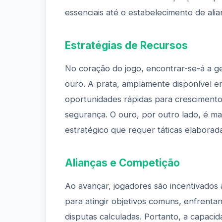
essenciais até o estabelecimento de alia
Estratégias de Recursos
No coração do jogo, encontrar-se-á a ge
ouro. A prata, amplamente disponível e
oportunidades rápidas para cresciment
segurança. O ouro, por outro lado, é m
estratégico que requer táticas elaborad
Alianças e Competição
Ao avançar, jogadores são incentivados
para atingir objetivos comuns, enfren
disputas calculadas. Portanto, a capacid