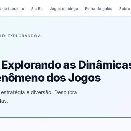
 de tabuleiro
Sic Bo
Jogos de bingo
Rinha de galos
Sobre
ASSIM É SILVERGOLD: EXPLORANDO AS DINÂMICAS E REGRAS DO NOVO FENÔMENO DOS JOGOS
: Explorando as Dinâmica
Fenômeno dos Jogos
 estratégia e diversão. Descubra
das.