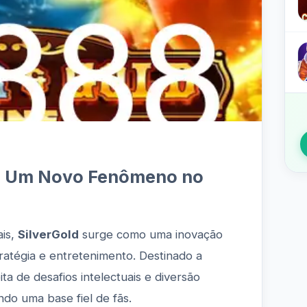
d: Um Novo Fenômeno no
ais,
SilverGold
surge como uma inovação
tratégia e entretenimento. Destinado a
a de desafios intelectuais e diversão
ndo uma base fiel de fãs.