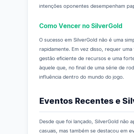
intenções oponentes desempenham papéi
Como Vencer no SilverGold
O sucesso em SilverGold não é uma sim
rapidamente. Em vez disso, requer uma f
gestão eficiente de recursos e uma forte
àquele que, no final de uma série de ro
influência dentro do mundo do jogo.
Eventos Recentes e Si
Desde que foi lançado, SilverGold não a
casuais, mas também se destacou em ev