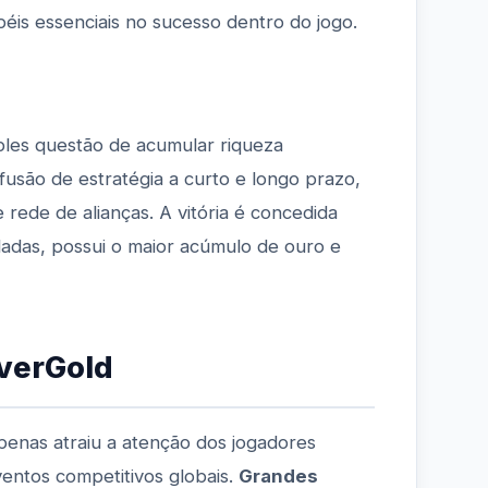
s essenciais no sucesso dentro do jogo.
ples questão de acumular riqueza
usão de estratégia a curto e longo prazo,
 rede de alianças. A vitória é concedida
dadas, possui o maior acúmulo de ouro e
lverGold
penas atraiu a atenção dos jogadores
entos competitivos globais.
Grandes