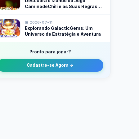
Descubra o Mundo do Jogo
CaminodeChili e as Suas Regras
Empolgantes
📅 2026-07-11
Explorando GalacticGems: Um
Universo de Estratégia e Aventura
Pronto para jogar?
Cadastre-se Agora →