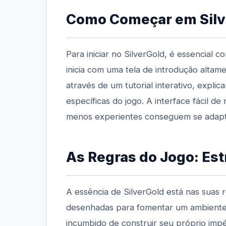
Como Começar em Silv
Para iniciar no SilverGold, é essencial 
inicia com uma tela de introdução altame
através de um tutorial interativo, expli
específicas do jogo. A interface fácil 
menos experientes conseguem se adapta
As Regras do Jogo: Es
A essência de SilverGold está nas suas
desenhadas para fomentar um ambiente c
incumbido de construir seu próprio imp