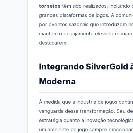
torneios
têm sido realizados, incluindo
grandes plataformas de jogos. A comuni
por eventos sazonais que introduzem no
mantêm o engajamento elevado e criam 
destacarem.
Integrando SilverGold 
Moderna
À medida que a indústria de jogos contin
vanguarda dessa transformação. Seu des
estratégia quanto a inovação tecnológi
um ambiente de jogo sempre emocionante