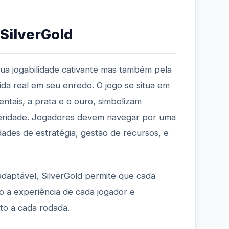
 SilverGold
sua jogabilidade cativante mas também pela
da real em seu enredo. O jogo se situa em
tais, a prata e o ouro, simbolizam
peridade. Jogadores devem navegar por uma
dades de estratégia, gestão de recursos, e
adaptável, SilverGold permite que cada
o a experiência de cada jogador e
o a cada rodada.