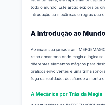
recentemente, ele rapidamente capturo
todo o mundo. Este artigo explora os di
introdução ao mecânicas e regras que o
A Introdução ao Mund
Ao iniciar sua jornada em 'MERGEMAGIC
reino encantado onde magia e lógica se e
diferentes elementos mágicos para des
gráficos envolventes e uma trilha sonor
fuga da realidade, desafiando a mente 
A Mecânica por Trás da Magia