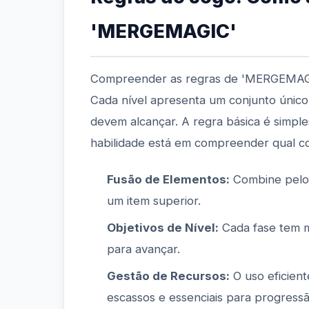
'MERGEMAGIC'
Compreender as regras de 'MERGEMAGIC'
Cada nível apresenta um conjunto único 
devem alcançar. A regra básica é simples
habilidade está em compreender qual co
Fusão de Elementos:
Combine pelo 
um item superior.
Objetivos de Nível:
Cada fase tem m
para avançar.
Gestão de Recursos:
O uso eficiente
escassos e essenciais para progressã