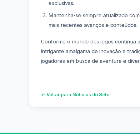
exclusivas.
Mantenha-se sempre atualizado com a
mais recentes avanços e conteúdos.
Conforme o mundo dos jogos continua 
intrigante amalgama de inovação e tra
jogadores em busca de aventura e divers
← Voltar para Notícias do Setor