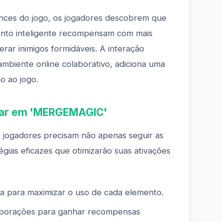
nces do jogo, os jogadores descobrem que
ento inteligente recompensam com mais
rar inimigos formidáveis. A interação
mbiente online colaborativo, adiciona uma
o ao jogo.
nçar em 'MERGEMAGIC'
jogadores precisam não apenas seguir as
gias eficazes que otimizarão suas ativações
a para maximizar o uso de cada elemento.
laborações para ganhar recompensas