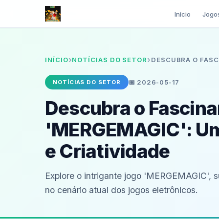
Início
Jogos
›
›
INÍCIO
NOTÍCIAS DO SETOR
📅 2026-05-17
NOTÍCIAS DO SETOR
Descubra o Fascin
'MERGEMAGIC': Uma
e Criatividade
Explore o intrigante jogo 'MERGEMAGIC', s
no cenário atual dos jogos eletrônicos.