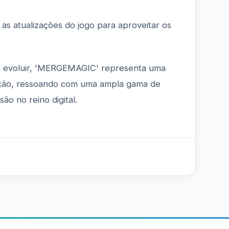
s atualizações do jogo para aproveitar os
a evoluir, 'MERGEMAGIC' representa uma
dição, ressoando com uma ampla gama de
ão no reino digital.