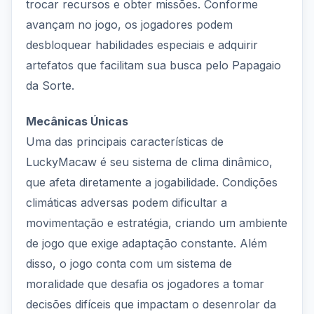
trocar recursos e obter missões. Conforme
avançam no jogo, os jogadores podem
desbloquear habilidades especiais e adquirir
artefatos que facilitam sua busca pelo Papagaio
da Sorte.
Mecânicas Únicas
Uma das principais características de
LuckyMacaw é seu sistema de clima dinâmico,
que afeta diretamente a jogabilidade. Condições
climáticas adversas podem dificultar a
movimentação e estratégia, criando um ambiente
de jogo que exige adaptação constante. Além
disso, o jogo conta com um sistema de
moralidade que desafia os jogadores a tomar
decisões difíceis que impactam o desenrolar da