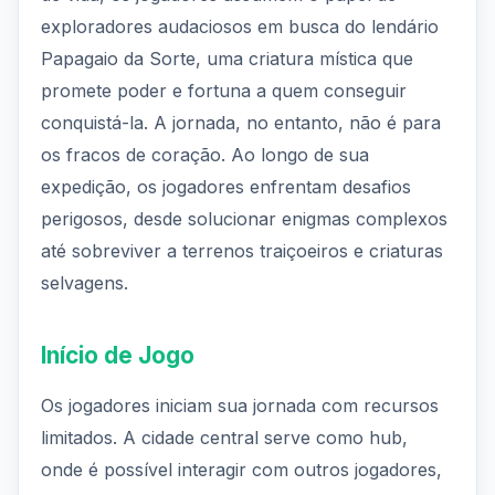
exploradores audaciosos em busca do lendário
Papagaio da Sorte, uma criatura mística que
promete poder e fortuna a quem conseguir
conquistá-la. A jornada, no entanto, não é para
os fracos de coração. Ao longo de sua
expedição, os jogadores enfrentam desafios
perigosos, desde solucionar enigmas complexos
até sobreviver a terrenos traiçoeiros e criaturas
selvagens.
Início de Jogo
Os jogadores iniciam sua jornada com recursos
limitados. A cidade central serve como hub,
onde é possível interagir com outros jogadores,