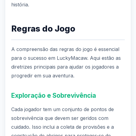
história.
Regras do Jogo
A compreensão das regras do jogo é essencial
para o sucesso em LuckyMacaw. Aqui estão as
diretrizes principais para ajudar os jogadores a
progredir em sua aventura.
Exploração e Sobrevivência
Cada jogador tem um conjunto de pontos de
sobrevivência que devem ser geridos com
cuidado. Isso inclui a coleta de provisões e a
construção de abrigos para proteger-se de