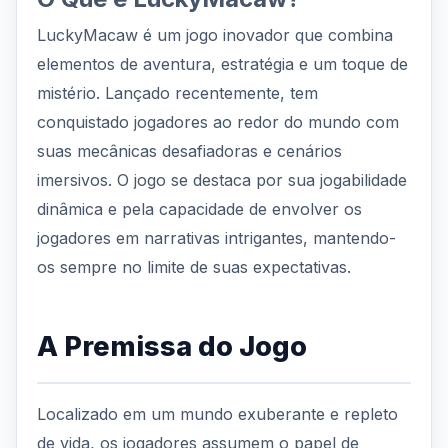
LuckyMacaw é um jogo inovador que combina
elementos de aventura, estratégia e um toque de
mistério. Lançado recentemente, tem
conquistado jogadores ao redor do mundo com
suas mecânicas desafiadoras e cenários
imersivos. O jogo se destaca por sua jogabilidade
dinâmica e pela capacidade de envolver os
jogadores em narrativas intrigantes, mantendo-
os sempre no limite de suas expectativas.
A Premissa do Jogo
Localizado em um mundo exuberante e repleto
de vida, os jogadores assumem o papel de