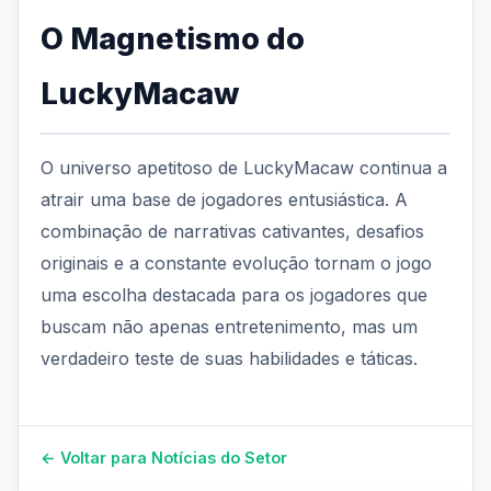
O Magnetismo do
LuckyMacaw
O universo apetitoso de LuckyMacaw continua a
atrair uma base de jogadores entusiástica. A
combinação de narrativas cativantes, desafios
originais e a constante evolução tornam o jogo
uma escolha destacada para os jogadores que
buscam não apenas entretenimento, mas um
verdadeiro teste de suas habilidades e táticas.
← Voltar para Notícias do Setor