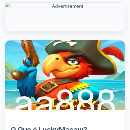
O Que é LuckyMacaw?