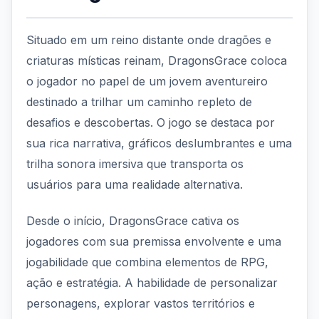
Situado em um reino distante onde dragões e
criaturas místicas reinam, DragonsGrace coloca
o jogador no papel de um jovem aventureiro
destinado a trilhar um caminho repleto de
desafios e descobertas. O jogo se destaca por
sua rica narrativa, gráficos deslumbrantes e uma
trilha sonora imersiva que transporta os
usuários para uma realidade alternativa.
Desde o início, DragonsGrace cativa os
jogadores com sua premissa envolvente e uma
jogabilidade que combina elementos de RPG,
ação e estratégia. A habilidade de personalizar
personagens, explorar vastos territórios e