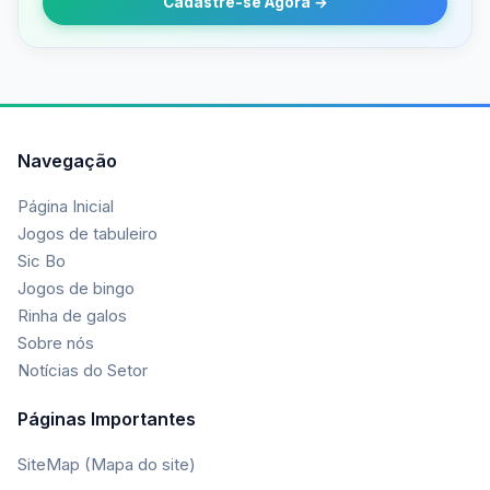
Cadastre-se Agora →
Navegação
Página Inicial
Jogos de tabuleiro
Sic Bo
Jogos de bingo
Rinha de galos
Sobre nós
Notícias do Setor
Páginas Importantes
SiteMap (Mapa do site)