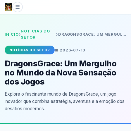
☰
Início
NOTÍCIAS DO
›
›
INÍCIO
DRAGONSGRACE: UM MERGULHO NO MUNDO DA NOVA SENSAÇÃO DOS JOGOS
Jogos de tabuleiro
SETOR
📅 2026-07-10
NOTÍCIAS DO SETOR
Sic Bo
DragonsGrace: Um Mergulho
Jogos de bingo
no Mundo da Nova Sensação
dos Jogos
Rinha de galos
Explore o fascinante mundo de DragonsGrace, um jogo
Sobre nós
inovador que combina estratégia, aventura e a emoção dos
desafios modernos.
Notícias do Setor