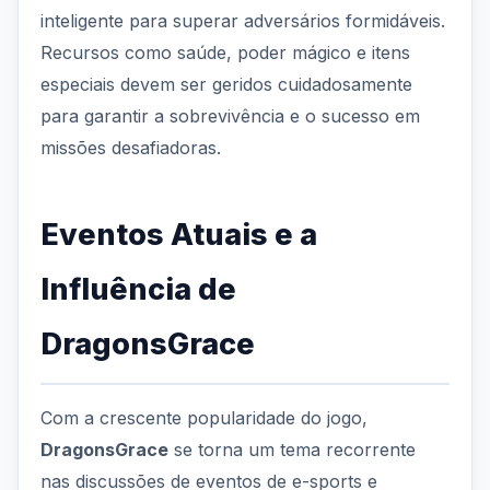
inteligente para superar adversários formidáveis.
Recursos como saúde, poder mágico e itens
especiais devem ser geridos cuidadosamente
para garantir a sobrevivência e o sucesso em
missões desafiadoras.
Eventos Atuais e a
Influência de
DragonsGrace
Com a crescente popularidade do jogo,
DragonsGrace
se torna um tema recorrente
nas discussões de eventos de e-sports e